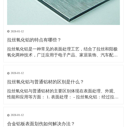
2026-01-12
拉丝氧化铝的特点有哪些？
拉丝氧化铝是一种常见的表面处理工艺，结合了拉丝和阳极
氧化两种技术，广泛应用于电子产品、家居装饰、汽车配件
等领域。以下是拉丝氧化铝的主要特点： 1. 美观性 - 独特的
纹理： - 拉丝工艺在铝表面形成均匀的直线或弧形纹理，赋
予产品独特的质感和视觉效果。 - 哑光效果
2026-01-12
拉丝氧化铝与普通铝材的区别是什么？
拉丝氧化铝与普通铝材的主要区别体现在表面处理、外观、
性能和应用等方面： 1. 表面处理： - 拉丝氧化铝：经过拉丝
和氧化处理，表面形成均匀的纹理和氧化膜。 - 普通铝材：
通常未经特殊表面处理，保持原始状态。 2. 外观： - 拉丝氧
化铝：具有细腻的拉丝纹理，质感高
2026-01-12
合金铝板表面划伤如何解决办法？