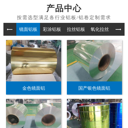
产品中心
镜面铝板
彩涂铝板
拉丝铝板
氧化拉丝
普通
金色镜面铝
国产银色镜面铝