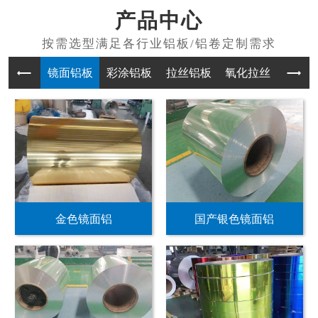
产品中心
镜面铝板
彩涂铝板
拉丝铝板
氧化拉丝
普通
金色镜面铝
国产银色镜面铝