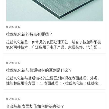
2026-01-12
拉丝氧化铝的特点有哪些？
拉丝氧化铝是一种常见的表面处理工艺，结合了拉丝和阳极
氧化两种技术，广泛应用于电子产品、家居装饰、汽车配件
等领域。以下是拉丝氧化铝的主要特点： 1. 美观性 - 独特的
纹理： - 拉丝工艺在铝表面形成均匀的直线或弧形纹理，赋
予产品独特的质感和视觉效果。 - 哑光效果
2026-01-12
拉丝氧化铝与普通铝材的区别是什么？
拉丝氧化铝与普通铝材的主要区别体现在表面处理、外观、
性能和应用等方面： 1. 表面处理： - 拉丝氧化铝：经过拉丝
和氧化处理，表面形成均匀的纹理和氧化膜。 - 普通铝材：
通常未经特殊表面处理，保持原始状态。 2. 外观： - 拉丝氧
化铝：具有细腻的拉丝纹理，质感高
2026-01-12
合金铝板表面划伤如何解决办法？